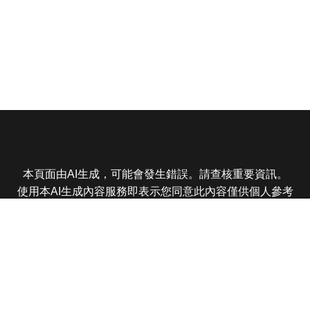
本頁面由AI生成，可能會發生錯誤。請查核重要資訊。
使用本AI生成內容服務即表示您同意此內容僅供個人參考
非商業用途，任何轉載分享皆不得違反法律或侵犯智慧財
產權，且您了解輸出內容可能不準確，所有爭議東森娛樂
保有最終解釋權
東森電視 版權所有 © 2025 EBC All Rights Reserved.
|
隱
私權政策