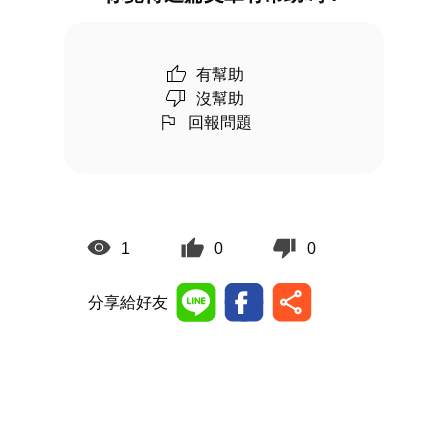
有幫助
沒幫助
回報問題
1
0
0
分享給好友