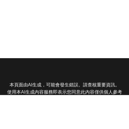
本頁面由AI生成，可能會發生錯誤。請查核重要資訊。
使用本AI生成內容服務即表示您同意此內容僅供個人參考
非商業用途，任何轉載分享皆不得違反法律或侵犯智慧財
產權，且您了解輸出內容可能不準確，所有爭議東森娛樂
保有最終解釋權