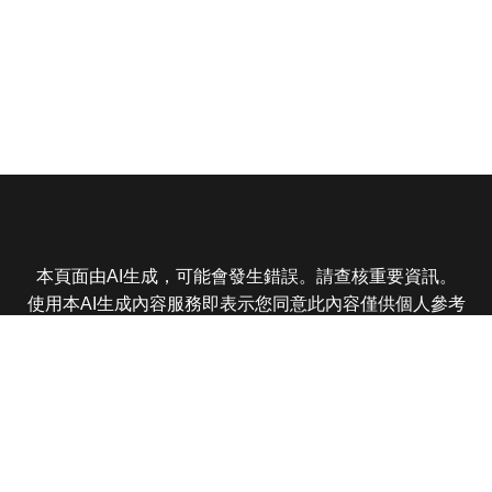
本頁面由AI生成，可能會發生錯誤。請查核重要資訊。
使用本AI生成內容服務即表示您同意此內容僅供個人參考
非商業用途，任何轉載分享皆不得違反法律或侵犯智慧財
產權，且您了解輸出內容可能不準確，所有爭議東森娛樂
保有最終解釋權
東森電視 版權所有 © 2025 EBC All Rights Reserved.
|
隱
私權政策