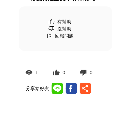
有幫助
沒幫助
回報問題
1
0
0
分享給好友