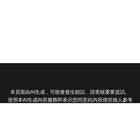
本頁面由AI生成，可能會發生錯誤。請查核重要資訊。
使用本AI生成內容服務即表示您同意此內容僅供個人參考
非商業用途，任何轉載分享皆不得違反法律或侵犯智慧財
產權，且您了解輸出內容可能不準確，所有爭議東森娛樂
保有最終解釋權