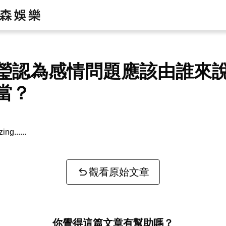
瑩認為感情問題應該由誰來
當？
zing...
觀看原始文章
你覺得這篇文章有幫助嗎？