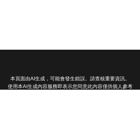
本頁面由AI生成，可能會發生錯誤。請查核重要資訊。
使用本AI生成內容服務即表示您同意此內容僅供個人參考
非商業用途，任何轉載分享皆不得違反法律或侵犯智慧財
產權，且您了解輸出內容可能不準確，所有爭議東森娛樂
保有最終解釋權
東森電視 版權所有 © 2025 EBC All Rights Reserved.
|
隱
私權政策