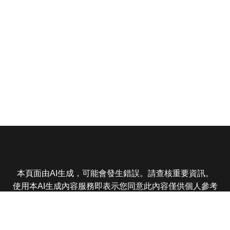
本頁面由AI生成，可能會發生錯誤。請查核重要資訊。
使用本AI生成內容服務即表示您同意此內容僅供個人參考
非商業用途，任何轉載分享皆不得違反法律或侵犯智慧財
產權，且您了解輸出內容可能不準確，所有爭議東森娛樂
保有最終解釋權