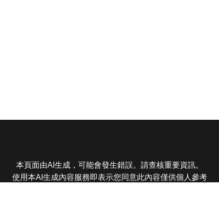
本頁面由AI生成，可能會發生錯誤。請查核重要資訊。
使用本AI生成內容服務即表示您同意此內容僅供個人參考
非商業用途，任何轉載分享皆不得違反法律或侵犯智慧財
產權，且您了解輸出內容可能不準確，所有爭議東森娛樂
保有最終解釋權