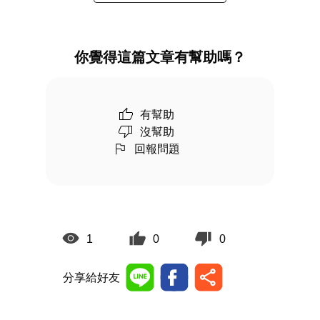
你覺得這篇文章有幫助嗎？
有幫助
沒幫助
回報問題
1
0
0
分享給好友