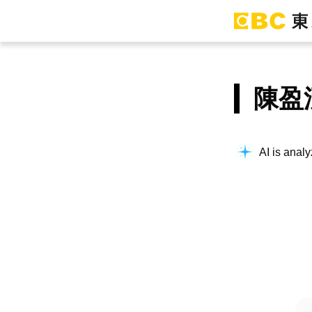
陳盈
AI is analy