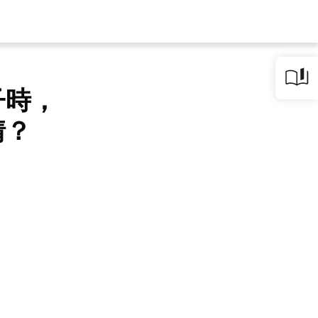
子時，
情？