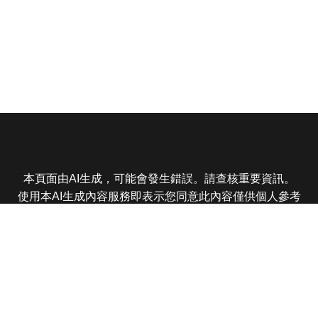
本頁面由AI生成，可能會發生錯誤。請查核重要資訊。
使用本AI生成內容服務即表示您同意此內容僅供個人參考
非商業用途，任何轉載分享皆不得違反法律或侵犯智慧財
產權，且您了解輸出內容可能不準確，所有爭議東森娛樂
保有最終解釋權
東森電視 版權所有 © 2025 EBC All Rights Reserved.
|
隱
私權政策