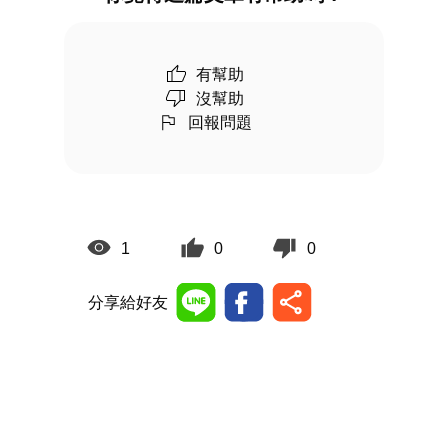
有幫助
沒幫助
回報問題
1
0
0
分享給好友