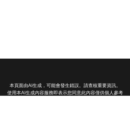
本頁面由AI生成，可能會發生錯誤。請查核重要資訊。
使用本AI生成內容服務即表示您同意此內容僅供個人參考
非商業用途，任何轉載分享皆不得違反法律或侵犯智慧財
產權，且您了解輸出內容可能不準確，所有爭議東森娛樂
保有最終解釋權