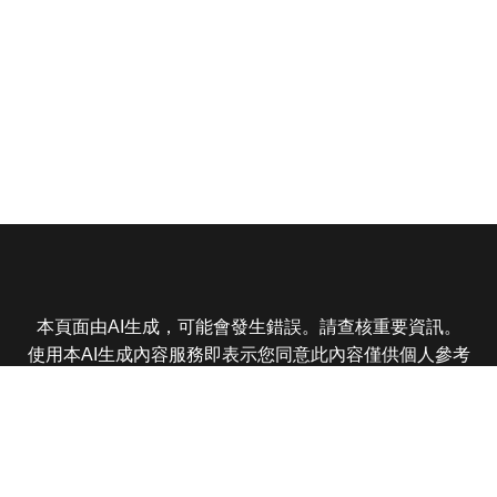
本頁面由AI生成，可能會發生錯誤。請查核重要資訊。
使用本AI生成內容服務即表示您同意此內容僅供個人參考
非商業用途，任何轉載分享皆不得違反法律或侵犯智慧財
產權，且您了解輸出內容可能不準確，所有爭議東森娛樂
保有最終解釋權