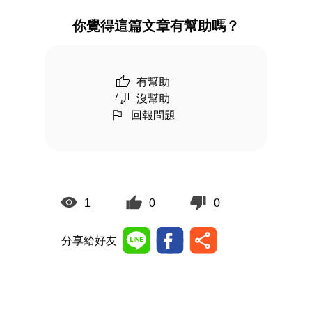
你覺得這篇文章有幫助嗎？
有幫助
沒幫助
回報問題
1
0
0
分享給好友