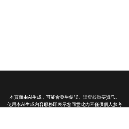
本頁面由AI生成，可能會發生錯誤。請查核重要資訊。
使用本AI生成內容服務即表示您同意此內容僅供個人參考
非商業用途，任何轉載分享皆不得違反法律或侵犯智慧財
產權，且您了解輸出內容可能不準確，所有爭議東森娛樂
保有最終解釋權