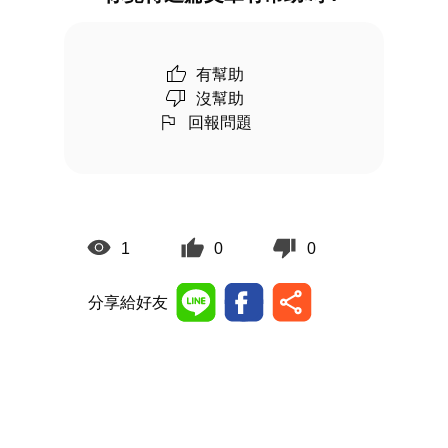
有幫助
沒幫助
回報問題
1
0
0
分享給好友