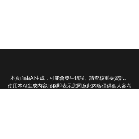
本頁面由AI生成，可能會發生錯誤。請查核重要資訊。
使用本AI生成內容服務即表示您同意此內容僅供個人參考
非商業用途，任何轉載分享皆不得違反法律或侵犯智慧財
產權，且您了解輸出內容可能不準確，所有爭議東森娛樂
保有最終解釋權
東森電視 版權所有 © 2025 EBC All Rights Reserved.
|
隱
私權政策