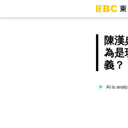
陳漢
為是
義？
AI is analy