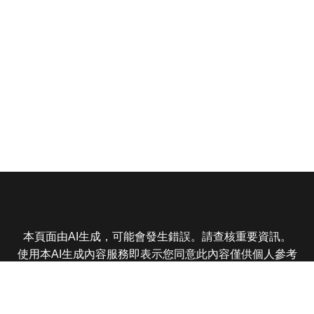
本頁面由AI生成，可能會發生錯誤。請查核重要資訊。
使用本AI生成內容服務即表示您同意此內容僅供個人參考
非商業用途，任何轉載分享皆不得違反法律或侵犯智慧財
產權，且您了解輸出內容可能不準確，所有爭議東森娛樂
保有最終解釋權