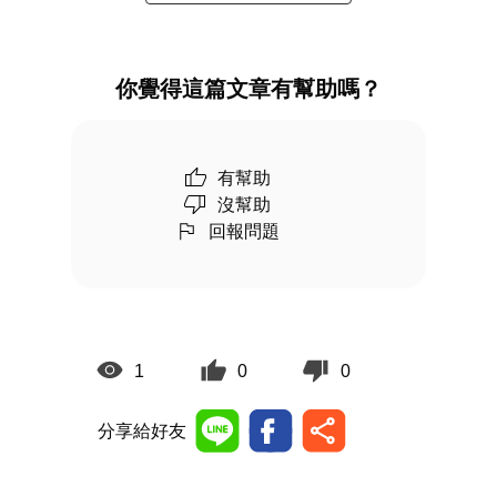
你覺得這篇文章有幫助嗎？
有幫助
沒幫助
回報問題
1
0
0
分享給好友