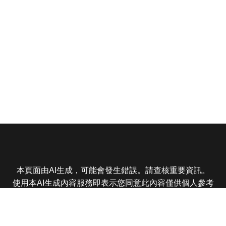
本頁面由AI生成，可能會發生錯誤。請查核重要資訊。
使用本AI生成內容服務即表示您同意此內容僅供個人參考
非商業用途，任何轉載分享皆不得違反法律或侵犯智慧財
產權，且您了解輸出內容可能不準確，所有爭議東森娛樂
保有最終解釋權