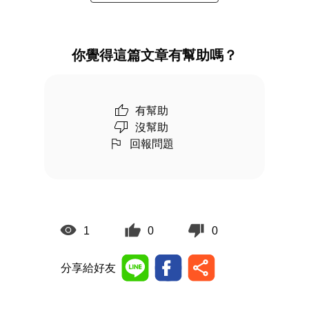
你覺得這篇文章有幫助嗎？
有幫助
沒幫助
回報問題
1
0
0
分享給好友