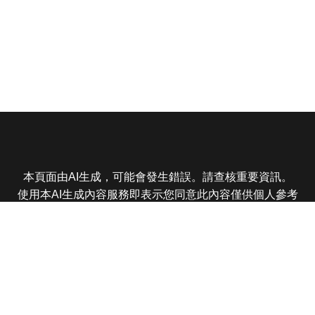
本頁面由AI生成，可能會發生錯誤。請查核重要資訊。
使用本AI生成內容服務即表示您同意此內容僅供個人參考
非商業用途，任何轉載分享皆不得違反法律或侵犯智慧財
產權，且您了解輸出內容可能不準確，所有爭議東森娛樂
保有最終解釋權
東森電視 版權所有 © 2025 EBC All Rights Reserved.
|
隱
私權政策