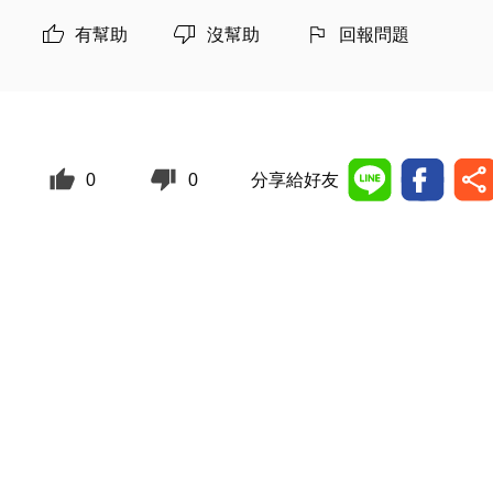
有幫助
沒幫助
回報問題
0
0
分享給好友