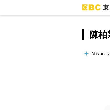
陳柏
AI is analy