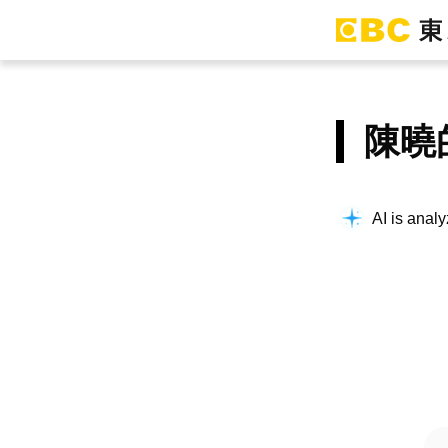
陳曉
AI is analy