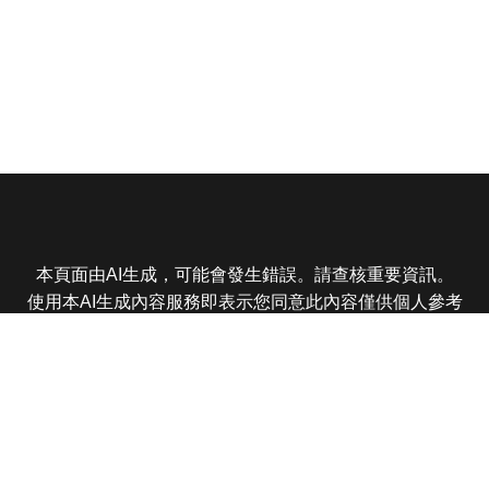
本頁面由AI生成，可能會發生錯誤。請查核重要資訊。
使用本AI生成內容服務即表示您同意此內容僅供個人參考
非商業用途，任何轉載分享皆不得違反法律或侵犯智慧財
產權，且您了解輸出內容可能不準確，所有爭議東森娛樂
保有最終解釋權
東森電視 版權所有 © 2025 EBC All Rights Reserved.
|
隱
私權政策