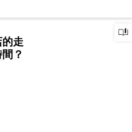
店的走
時間？