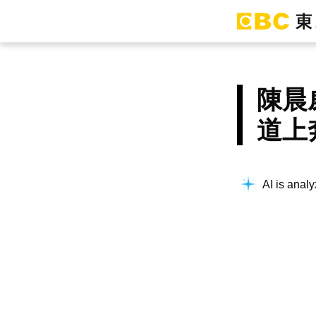
陳晨
道上
AI is analy