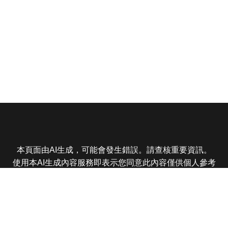
本頁面由AI生成，可能會發生錯誤。請查核重要資訊。
使用本AI生成內容服務即表示您同意此內容僅供個人參考
非商業用途，任何轉載分享皆不得違反法律或侵犯智慧財
產權，且您了解輸出內容可能不準確，所有爭議東森娛樂
保有最終解釋權