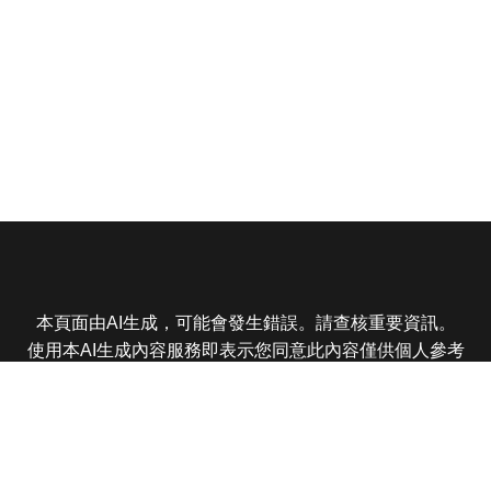
本頁面由AI生成，可能會發生錯誤。請查核重要資訊。
使用本AI生成內容服務即表示您同意此內容僅供個人參考
非商業用途，任何轉載分享皆不得違反法律或侵犯智慧財
產權，且您了解輸出內容可能不準確，所有爭議東森娛樂
保有最終解釋權