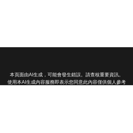
本頁面由AI生成，可能會發生錯誤。請查核重要資訊。
使用本AI生成內容服務即表示您同意此內容僅供個人參考
非商業用途，任何轉載分享皆不得違反法律或侵犯智慧財
產權，且您了解輸出內容可能不準確，所有爭議東森娛樂
保有最終解釋權
東森電視 版權所有 © 2025 EBC All Rights Reserved.
|
隱
私權政策