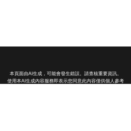
本頁面由AI生成，可能會發生錯誤。請查核重要資訊。
使用本AI生成內容服務即表示您同意此內容僅供個人參考
非商業用途，任何轉載分享皆不得違反法律或侵犯智慧財
產權，且您了解輸出內容可能不準確，所有爭議東森娛樂
保有最終解釋權
東森電視 版權所有 © 2025 EBC All Rights Reserved.
|
隱
私權政策