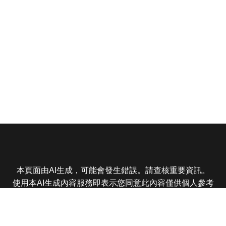
本頁面由AI生成，可能會發生錯誤。請查核重要資訊。
使用本AI生成內容服務即表示您同意此內容僅供個人參考
非商業用途，任何轉載分享皆不得違反法律或侵犯智慧財
產權，且您了解輸出內容可能不準確，所有爭議東森娛樂
保有最終解釋權