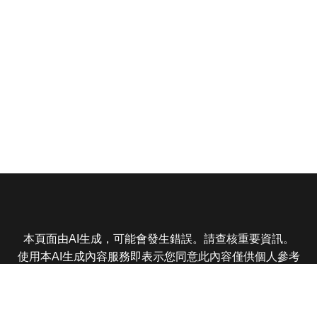
本頁面由AI生成，可能會發生錯誤。請查核重要資訊。
使用本AI生成內容服務即表示您同意此內容僅供個人參考
非商業用途，任何轉載分享皆不得違反法律或侵犯智慧財
產權，且您了解輸出內容可能不準確，所有爭議東森娛樂
保有最終解釋權