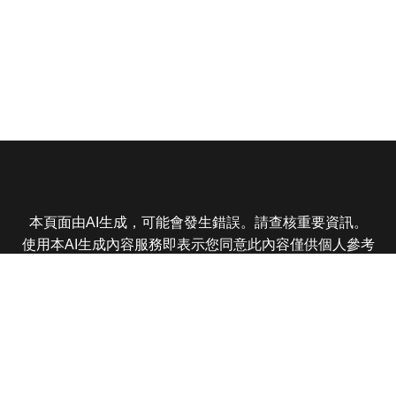
本頁面由AI生成，可能會發生錯誤。請查核重要資訊。
使用本AI生成內容服務即表示您同意此內容僅供個人參考
非商業用途，任何轉載分享皆不得違反法律或侵犯智慧財
產權，且您了解輸出內容可能不準確，所有爭議東森娛樂
保有最終解釋權
東森電視 版權所有 © 2025 EBC All Rights Reserved.
|
隱
私權政策