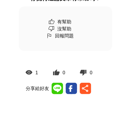
有幫助
沒幫助
回報問題
1
0
0
分享給好友