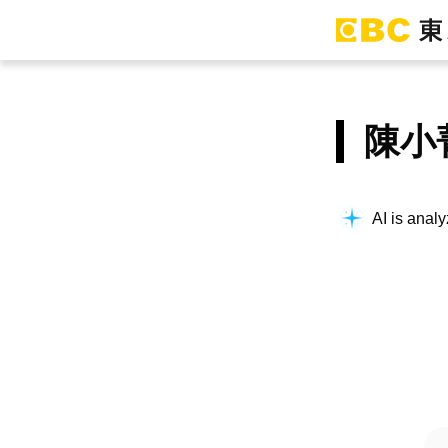
陳小
AI is analy