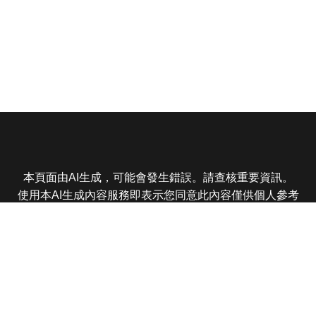
本頁面由AI生成，可能會發生錯誤。請查核重要資訊。
使用本AI生成內容服務即表示您同意此內容僅供個人參考
非商業用途，任何轉載分享皆不得違反法律或侵犯智慧財
產權，且您了解輸出內容可能不準確，所有爭議東森娛樂
保有最終解釋權
東森電視 版權所有 © 2025 EBC All Rights Reserved.
|
隱
私權政策