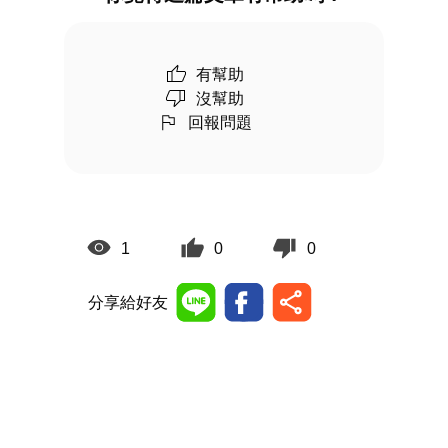
有幫助
沒幫助
回報問題
1
0
0
分享給好友