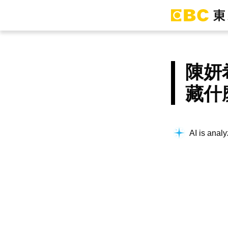
陳妍
藏什
AI is analy