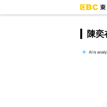
陳奕
AI is analy