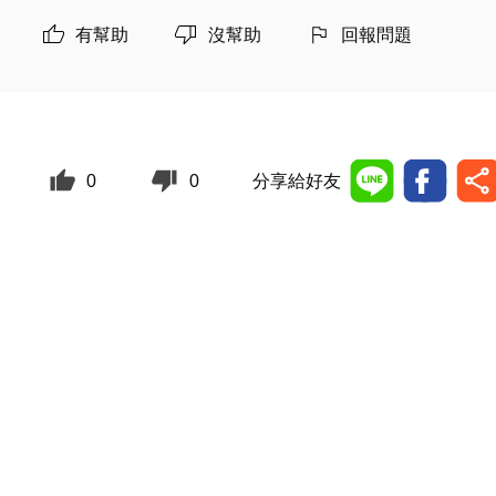
有幫助
沒幫助
回報問題
0
0
分享給好友