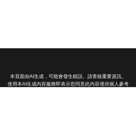
本頁面由AI生成，可能會發生錯誤。請查核重要資訊。
使用本AI生成內容服務即表示您同意此內容僅供個人參考
非商業用途，任何轉載分享皆不得違反法律或侵犯智慧財
產權，且您了解輸出內容可能不準確，所有爭議東森娛樂
保有最終解釋權
東森電視 版權所有 © 2025 EBC All Rights Reserved.
|
隱
私權政策