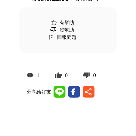
有幫助
沒幫助
回報問題
1
0
0
分享給好友