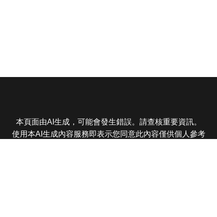
本頁面由AI生成，可能會發生錯誤。請查核重要資訊。
使用本AI生成內容服務即表示您同意此內容僅供個人參考
非商業用途，任何轉載分享皆不得違反法律或侵犯智慧財
產權，且您了解輸出內容可能不準確，所有爭議東森娛樂
保有最終解釋權
東森電視 版權所有 © 2025 EBC All Rights Reserved.
|
隱
私權政策