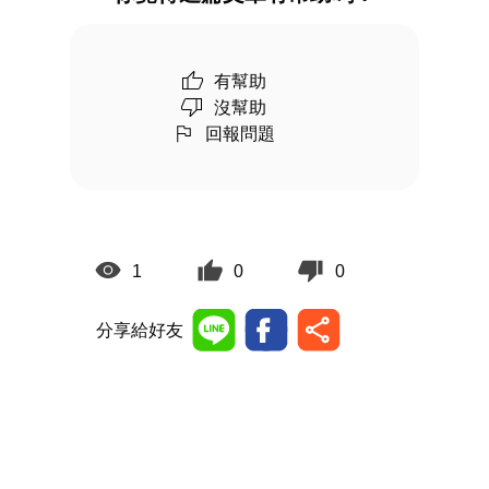
有幫助
沒幫助
回報問題
1
0
0
分享給好友