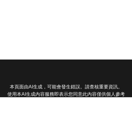
本頁面由AI生成，可能會發生錯誤。請查核重要資訊。
使用本AI生成內容服務即表示您同意此內容僅供個人參考
非商業用途，任何轉載分享皆不得違反法律或侵犯智慧財
產權，且您了解輸出內容可能不準確，所有爭議東森娛樂
保有最終解釋權