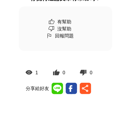
有幫助
沒幫助
回報問題
1
0
0
分享給好友