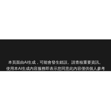
本頁面由AI生成，可能會發生錯誤。請查核重要資訊。
使用本AI生成內容服務即表示您同意此內容僅供個人參考
非商業用途，任何轉載分享皆不得違反法律或侵犯智慧財
產權，且您了解輸出內容可能不準確，所有爭議東森娛樂
保有最終解釋權
東森電視 版權所有 © 2025 EBC All Rights Reserved.
|
隱
私權政策