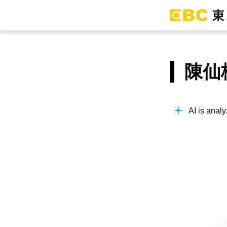
陳仙
AI is analy