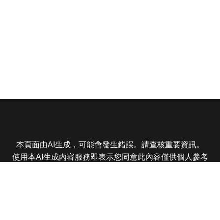
本頁面由AI生成，可能會發生錯誤。請查核重要資訊。
使用本AI生成內容服務即表示您同意此內容僅供個人參考
非商業用途，任何轉載分享皆不得違反法律或侵犯智慧財
產權，且您了解輸出內容可能不準確，所有爭議東森娛樂
保有最終解釋權