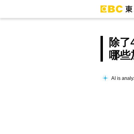
除了
哪些
AI is analy