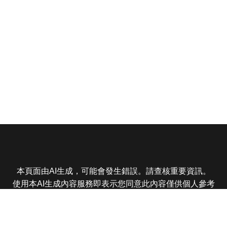
本頁面由AI生成，可能會發生錯誤。請查核重要資訊。
使用本AI生成內容服務即表示您同意此內容僅供個人參考
非商業用途，任何轉載分享皆不得違反法律或侵犯智慧財
產權，且您了解輸出內容可能不準確，所有爭議東森娛樂
保有最終解釋權