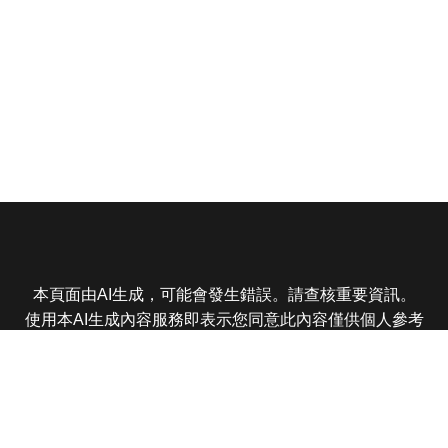
本頁面由AI生成，可能會發生錯誤。請查核重要資訊。
使用本AI生成內容服務即表示您同意此內容僅供個人參考
非商業用途，任何轉載分享皆不得違反法律或侵犯智慧財
產權，且您了解輸出內容可能不準確，所有爭議東森娛樂
保有最終解釋權