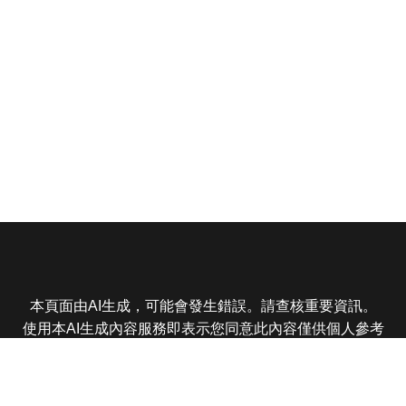
本頁面由AI生成，可能會發生錯誤。請查核重要資訊。
使用本AI生成內容服務即表示您同意此內容僅供個人參考
非商業用途，任何轉載分享皆不得違反法律或侵犯智慧財
產權，且您了解輸出內容可能不準確，所有爭議東森娛樂
保有最終解釋權