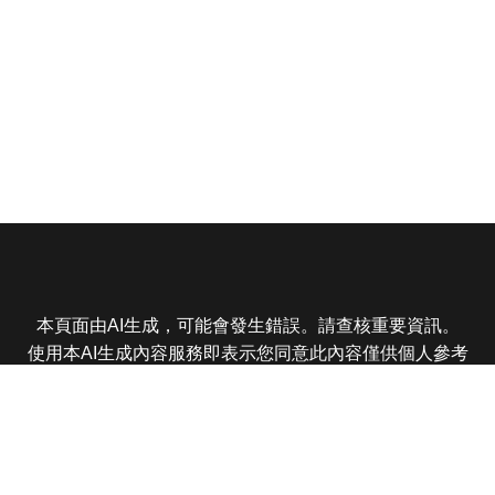
本頁面由AI生成，可能會發生錯誤。請查核重要資訊。
使用本AI生成內容服務即表示您同意此內容僅供個人參考
非商業用途，任何轉載分享皆不得違反法律或侵犯智慧財
產權，且您了解輸出內容可能不準確，所有爭議東森娛樂
保有最終解釋權