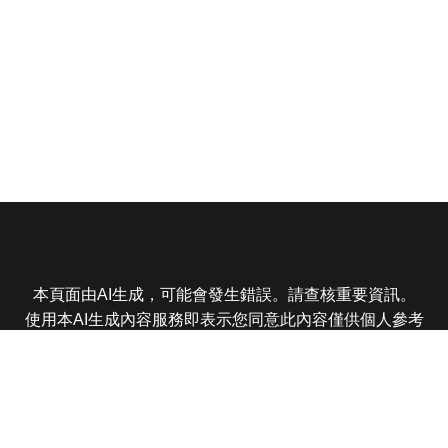
本頁面由AI生成，可能會發生錯誤。請查核重要資訊。
使用本AI生成內容服務即表示您同意此內容僅供個人參考
非商業用途，任何轉載分享皆不得違反法律或侵犯智慧財
產權，且您了解輸出內容可能不準確，所有爭議東森娛樂
保有最終解釋權