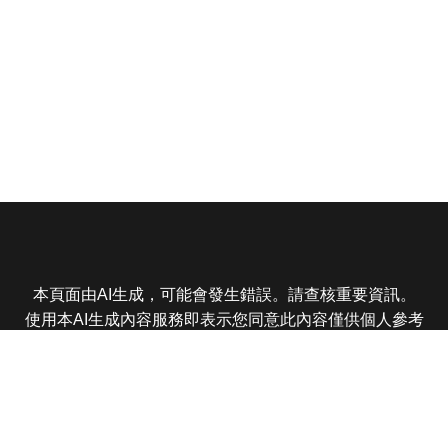
本頁面由AI生成，可能會發生錯誤。請查核重要資訊。
使用本AI生成內容服務即表示您同意此內容僅供個人參考
非商業用途，任何轉載分享皆不得違反法律或侵犯智慧財
產權，且您了解輸出內容可能不準確，所有爭議東森娛樂
保有最終解釋權