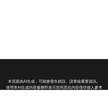
本頁面由AI生成，可能會發生錯誤。請查核重要資訊。
使用本AI生成內容服務即表示您同意此內容僅供個人參考
非商業用途，任何轉載分享皆不得違反法律或侵犯智慧財
產權，且您了解輸出內容可能不準確，所有爭議東森娛樂
保有最終解釋權