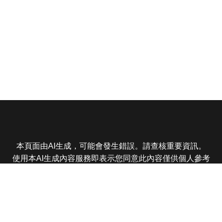
本頁面由AI生成，可能會發生錯誤。請查核重要資訊。
使用本AI生成內容服務即表示您同意此內容僅供個人參考
非商業用途，任何轉載分享皆不得違反法律或侵犯智慧財
產權，且您了解輸出內容可能不準確，所有爭議東森娛樂
保有最終解釋權